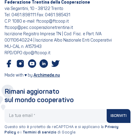
Federazione Trentina della Cooperazione
via Segantini, 10 - 38122 Trento
Tel: 0461.898111 Fax: 0461.985431
C.P. 1080 e-mail: ftcoop@ftcoop.it
ftcoop@pec.cooperazionetrentina.it
Iscrizione Registro Imprese TN | Cod. Fisc. e Part. IVA
00110640224 | Iscrizione Albo Nazionale Enti Cooperativi
MU-CAL n. A157943
RPD/DPO dpo@ftcoop.it
Made with ♥ by
Archimede.nu
Rimani aggiornato
sul mondo cooperativo
La tua email
ISCRIVITI
Questo sito è protetto da reCAPTCHA e si applicano la
Privacy
Policy
e i
Termini di servizio
di Google.