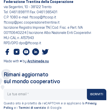
Federazione Trentina della Cooperazione
via Segantini, 10 - 38122 Trento
Tel: 0461.898111 Fax: 0461.985431
C.P. 1080 e-mail: ftcoop@ftcoop.it
ftcoop@pec.cooperazionetrentina.it
Iscrizione Registro Imprese TN | Cod. Fisc. e Part. IVA
00110640224 | Iscrizione Albo Nazionale Enti Cooperativi
MU-CAL n. A157943
RPD/DPO dpo@ftcoop.it
Made with ♥ by
Archimede.nu
Rimani aggiornato
sul mondo cooperativo
La tua email
ISCRIVITI
Questo sito è protetto da reCAPTCHA e si applicano la
Privacy
Policy
e i
Termini di servizio
di Google.