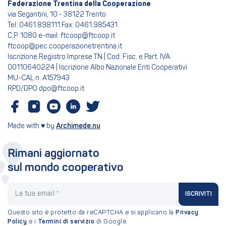
Federazione Trentina della Cooperazione
via Segantini, 10 - 38122 Trento
Tel: 0461.898111 Fax: 0461.985431
C.P. 1080 e-mail: ftcoop@ftcoop.it
ftcoop@pec.cooperazionetrentina.it
Iscrizione Registro Imprese TN | Cod. Fisc. e Part. IVA
00110640224 | Iscrizione Albo Nazionale Enti Cooperativi
MU-CAL n. A157943
RPD/DPO dpo@ftcoop.it
Made with ♥ by
Archimede.nu
Rimani aggiornato
sul mondo cooperativo
La tua email
ISCRIVITI
Questo sito è protetto da reCAPTCHA e si applicano la
Privacy
Policy
e i
Termini di servizio
di Google.