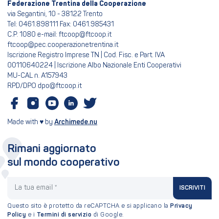
Federazione Trentina della Cooperazione
via Segantini, 10 - 38122 Trento
Tel: 0461.898111 Fax: 0461.985431
C.P. 1080 e-mail: ftcoop@ftcoop.it
ftcoop@pec.cooperazionetrentina.it
Iscrizione Registro Imprese TN | Cod. Fisc. e Part. IVA
00110640224 | Iscrizione Albo Nazionale Enti Cooperativi
MU-CAL n. A157943
RPD/DPO dpo@ftcoop.it
Made with ♥ by
Archimede.nu
Rimani aggiornato
sul mondo cooperativo
La tua email
ISCRIVITI
Questo sito è protetto da reCAPTCHA e si applicano la
Privacy
Policy
e i
Termini di servizio
di Google.