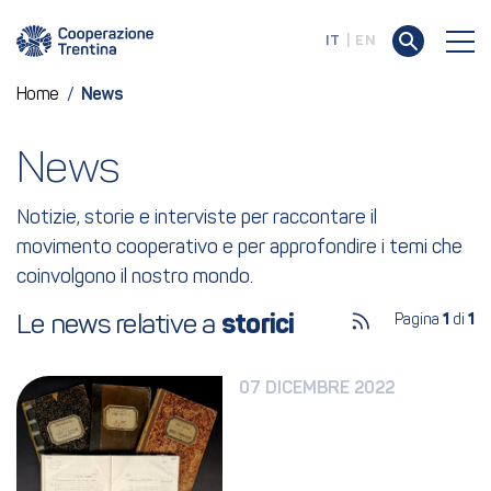
IT
EN
Home
/
News
News
Notizie, storie e interviste per raccontare il
movimento cooperativo e per approfondire i temi che
coinvolgono il nostro mondo.
Le news relative a 
storici
Pagina
1
di
1
07 DICEMBRE 2022