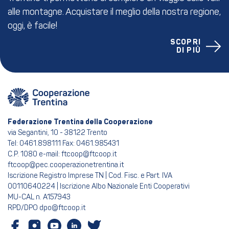
alle montagne. Acquistare il meglio della nostra regione,
oggi, è facile!
SCOPRI
DI PIÙ
Federazione Trentina della Cooperazione
via Segantini, 10 - 38122 Trento
Tel: 0461.898111 Fax: 0461.985431
C.P. 1080 e-mail: ftcoop@ftcoop.it
ftcoop@pec.cooperazionetrentina.it
Iscrizione Registro Imprese TN | Cod. Fisc. e Part. IVA
00110640224 | Iscrizione Albo Nazionale Enti Cooperativi
MU-CAL n. A157943
RPD/DPO dpo@ftcoop.it