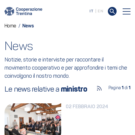
IT
EN
Home
/
News
News
Notizie, storie e interviste per raccontare il
movimento cooperativo e per approfondire i temi che
coinvolgono il nostro mondo.
Le news relative a 
ministro
Pagina
1
di
1
02 FEBBRAIO 2024