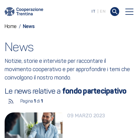
IT
EN
Home
/
News
News
Notizie, storie e interviste per raccontare il
movimento cooperativo e per approfondire i temi che
coinvolgono il nostro mondo.
Le news relative a 
fondo partecipativo
Pagina
1
di
1
09 MARZO 2023