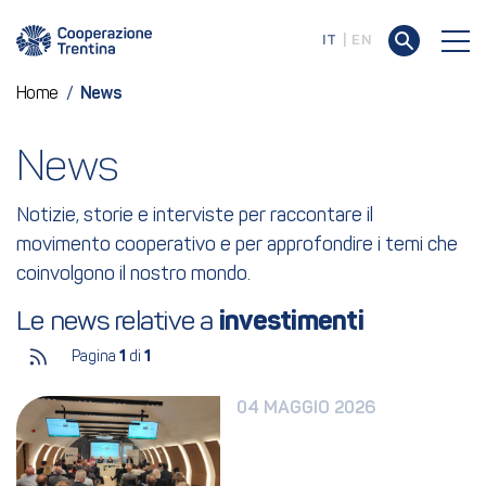
IT
EN
Home
/
News
News
Notizie, storie e interviste per raccontare il
movimento cooperativo e per approfondire i temi che
coinvolgono il nostro mondo.
Le news relative a 
investimenti
Pagina
1
di
1
04 MAGGIO 2026