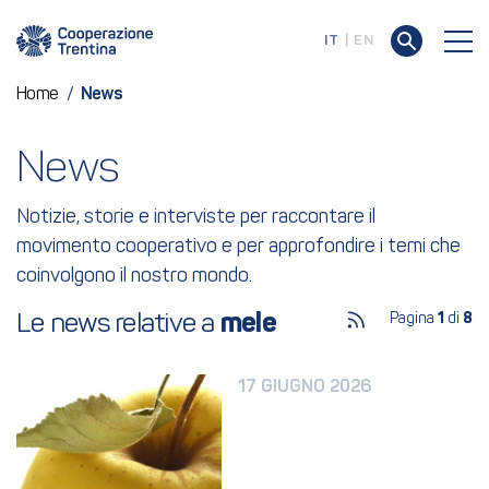
IT
EN
Home
/
News
News
Notizie, storie e interviste per raccontare il
movimento cooperativo e per approfondire i temi che
coinvolgono il nostro mondo.
Le news relative a 
mele
Pagina
1
di
8
17 GIUGNO 2026