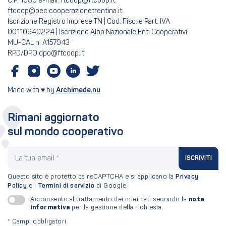
C.P. 1080 e-mail: ftcoop@ftcoop.it
ftcoop@pec.cooperazionetrentina.it
Iscrizione Registro Imprese TN | Cod. Fisc. e Part. IVA
00110640224 | Iscrizione Albo Nazionale Enti Cooperativi
MU-CAL n. A157943
RPD/DPO dpo@ftcoop.it
Made with ♥ by
Archimede.nu
Rimani aggiornato
sul mondo cooperativo
La tua email
ISCRIVITI
Questo sito è protetto da reCAPTCHA e si applicano la
Privacy
Policy
e i
Termini di servizio
di Google.
nota
Acconsento al trattamento dei miei dati secondo la
informativa
per la gestione della richiesta.
*
Campi obbligatori