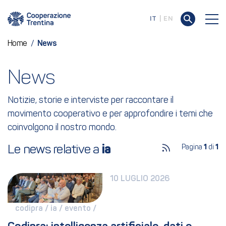
IT
EN
Home
/
News
News
Notizie, storie e interviste per raccontare il
movimento cooperativo e per approfondire i temi che
coinvolgono il nostro mondo.
Le news relative a 
ia
Pagina
1
di
1
10 LUGLIO 2026
codipra / 
ia / 
evento / 