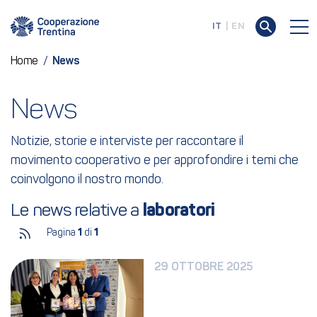
IT
EN
Home
/
News
News
Notizie, storie e interviste per raccontare il
movimento cooperativo e per approfondire i temi che
coinvolgono il nostro mondo.
Le news relative a 
laboratori
Pagina
1
di
1
29 OTTOBRE 2025