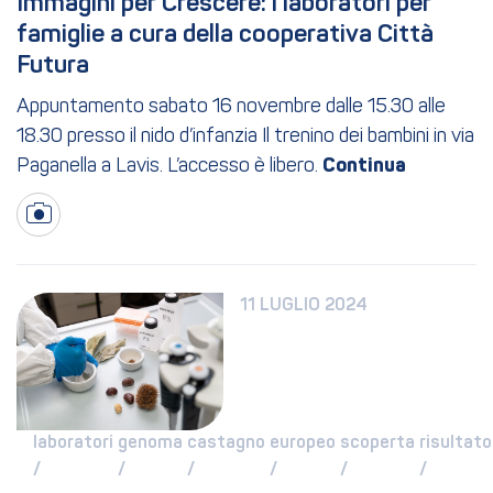
Immagini per Crescere: i laboratori per 
famiglie a cura della cooperativa Città 
Futura
Appuntamento sabato 16 novembre dalle 15.30 alle
18.30 presso il nido d’infanzia Il trenino dei bambini in via
Paganella a Lavis. L’accesso è libero.
11 LUGLIO 2024
laboratori 
genoma 
castagno 
europeo 
scoperta 
risultato 
/ 
/ 
/ 
/ 
/ 
/ 