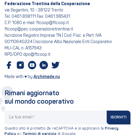
Federazione Trentina della Cooperazione
via Segantini, 10 - 38122 Trento
Tel: 0461.898111 Fax: 0461.985431
C.P. 1080 e-mail: ftcoop@ftcoop.it
ftcoop@pec.cooperazionetrentina.it
Iscrizione Registro Imprese TN | Cod. Fisc. e Part. IVA
00110640224 | Iscrizione Albo Nazionale Enti Cooperativi
MU-CAL n. A157943
RPD/DPO dpo@ftcoop.it
Made with ♥ by
Archimede.nu
Rimani aggiornato
sul mondo cooperativo
La tua email
ISCRIVITI
Questo sito è protetto da reCAPTCHA e si applicano la
Privacy
Policy
e i
Termini di servizio
di Google.