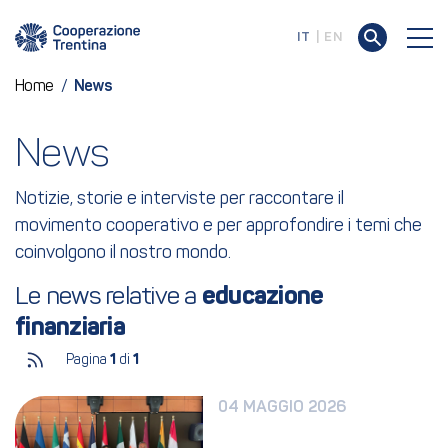
IT
EN
Home
/
News
News
Notizie, storie e interviste per raccontare il
movimento cooperativo e per approfondire i temi che
coinvolgono il nostro mondo.
Le news relative a 
educazione 
finanziaria
Pagina
1
di
1
04 MAGGIO 2026