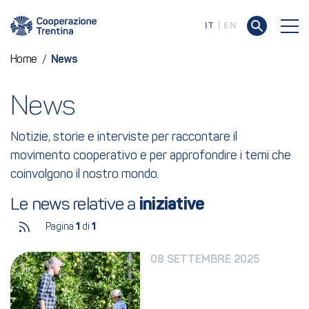
IT
EN
Home
/
News
News
Notizie, storie e interviste per raccontare il
movimento cooperativo e per approfondire i temi che
coinvolgono il nostro mondo.
Le news relative a 
iniziative
Pagina
1
di
1
08 SETTEMBRE 2025